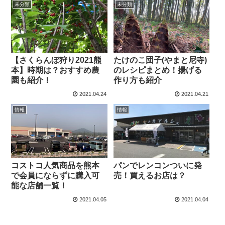
未分類
未分類
【さくらんぼ狩り2021熊
たけのこ団子(やまと尼寺)
本】時期は？おすすめ農
のレシピまとめ！揚げる
園も紹介！
作り方も紹介
2021.04.24
2021.04.21
情報
情報
コストコ人気商品を熊本
パンでレンコンついに発
で会員にならずに購入可
売！買えるお店は？
能な店舗一覧！
2021.04.05
2021.04.04