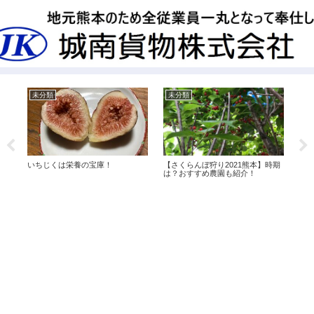
未分類
未分類
熊
いちじくは栄養の宝庫！
にら
【さくらんぼ狩り2021熊本】時期
値
は？おすすめ農園も紹介！